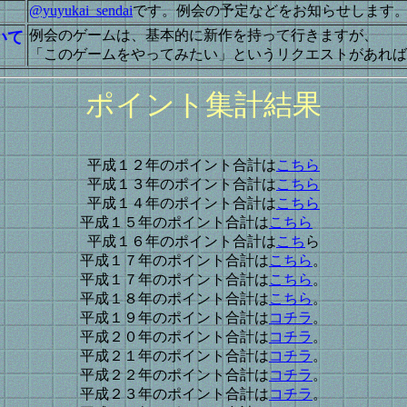
@yuyukai_sendai
です。例会の予定などをお知らせします
例会のゲームは、基本的に新作を持って行きますが、
いて
「このゲームをやってみたい」というリクエストがあれば
ポイント集計結果
平成１２年のポイント合計は
こちら
平成１３年のポイント合計は
こちら
平成１４年のポイント合計は
こちら
平成１５年のポイント合計は
こちら
平成１６年のポイント合計は
こち
ら
平成１７年のポイント合計は
こちら
。
平成１７年のポイント合計は
こちら
。
平成１８年のポイント合計は
こちら
。
平成１９年のポイント合計は
コチラ
。
平成２０年のポイント合計は
コチラ
。
平成２１年のポイント合計は
コチラ
。
平成２２年のポイント合計は
コチラ
。
平成２３年のポイント合計は
コチ
ラ
。