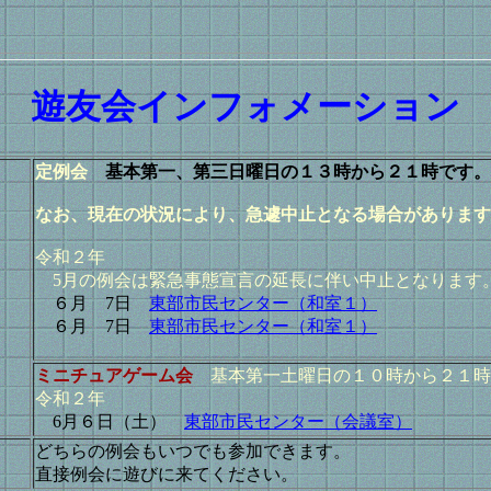
遊友会インフォメーション
定例会
基本第一、第三日曜日の１３時から２１時です。
なお、現在の状況により、急遽中止となる場合があります
令和２年
5
月の例会は緊急事態宣言の延長に伴い中止となります
６月
7
日
東部市民センター（和室１）
６月
7
日
東部市民センター（和室１）
ミニチュアゲーム会
基本第一土曜日の１０時から２１時
令和２年
6
月６日（土）
東部市民センター（会議室）
どちらの例会もいつでも参加できます。
直接例会に遊びに来てください。