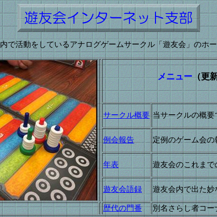
内で活動をしているアナログゲームサークル「遊友会」のホー
メニュー
（更
サークル概要
当サークルの概要
例会報告
定例のゲーム会の
年表
遊友会のこれまで
遊友会語録
遊友会内で出た妙
歴代の門番
別名さらし者コー